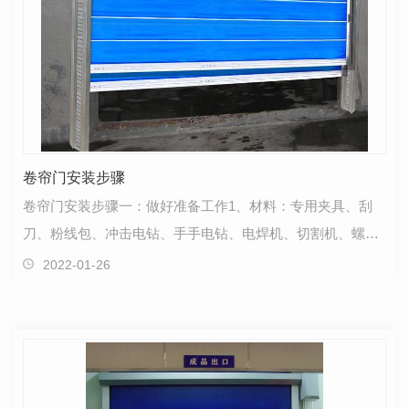
卷帘门安装步骤
卷帘门安装步骤一：做好准备工作1、材料：专用夹具、刮
刀、粉线包、冲击电钻、手手电钻、电焊机、切割机、螺丝
刀、锤子、线坠、水平尺等。2、工具：中柱、上罩、卷…
2022-01-26