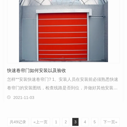
快速卷帘门如何安装以及验收
怎样**安装快速卷帘门? 1、安装人员在安装前必须熟悉快速
卷帘门的安装图纸，检查线路是否到位，并做好其他安装准
备，包括需要用到的零部件，工具等。2、安装前还…
2021-11-03
共49记录
«上一页
1
2
3
4
5
下一页»