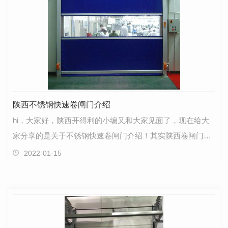
陕西不锈钢快速卷闸门介绍
hi，大家好，陕西开得利的小编又和大家见面了，现在给大
家分享的是关于不锈钢快速卷闸门介绍！其实陕西卷闸门和
卷帘门其实是同一种门，区别在于卷帘门一般习惯是布…
2022-01-15