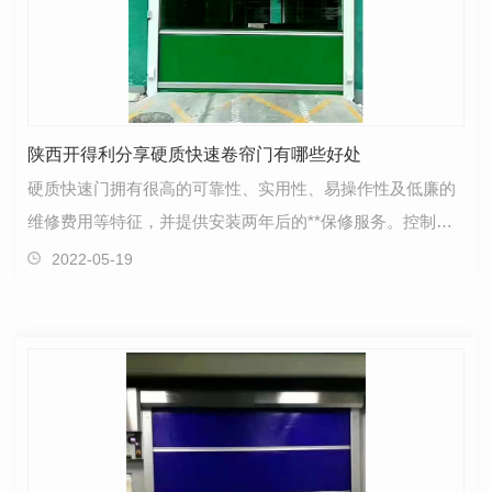
陕西开得利分享硬质快速卷帘门有哪些好处
硬质快速门拥有很高的可靠性、实用性、易操作性及低廉的
维修费用等特征，并提供安装两年后的**保修服务。控制系
统采用自控领域这一新技术的DSP芯片作为核心,**在工…
2022-05-19