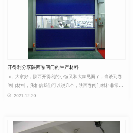
开得利分享陕西卷闸门的生产材料
hi，大家好，陕西开得利的小编又和大家见面了，当谈到卷
闸门材料，我相信我们可以说几个，陕西卷闸门材料非常
多，尤其是门页选择也非常多，但主要分为两类，一类是…
2021-12-20