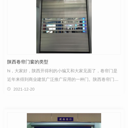
陕西卷帘门窗的类型
hi，大家好，陕西开得利的小编又和大家见面了，卷帘门是
近年来得到商业建筑广泛推广应用的一种门。陕西卷帘门窗
具有造型美观新颖、结构紧凑**、操作简便、坚固耐用…
2021-12-20